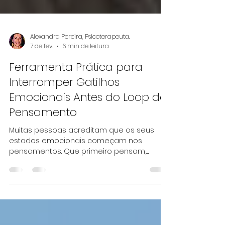
Alexandra Pereira, Psicoterapeuta.
7 de fev.
6 min de leitura
Ferramenta Prática para
Interromper Gatilhos
Emocionais Antes do Loop do
Pensamento
Muitas pessoas acreditam que os seus
estados emocionais começam nos
pensamentos. Que primeiro pensam,
depois sentem e só mais tarde o corpo
reage.Na experiência real, acontece
exatamente o contrário. Não é fraqueza. É o
corpo a pedir atenção, pausa e cuidado.