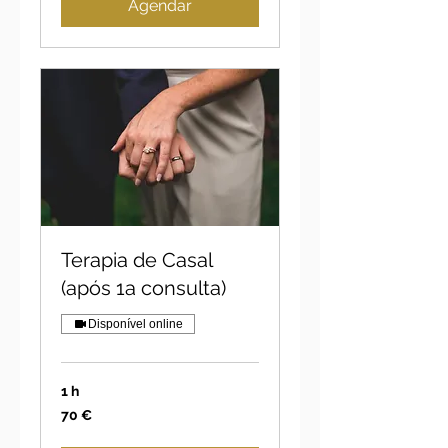
Agendar
Terapia de Casal
(após 1a consulta)
Disponível online
1 h
70
70 €
euros