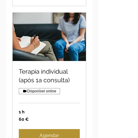
Terapia individual
(após 1a consulta)
Disponível online
1 h
60
60 €
euros
Agendar