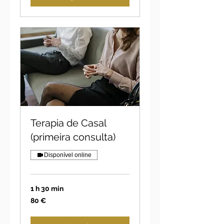
Terapia de Casal
(primeira consulta)
Disponível online
1 h 30 min
80
80 €
euros