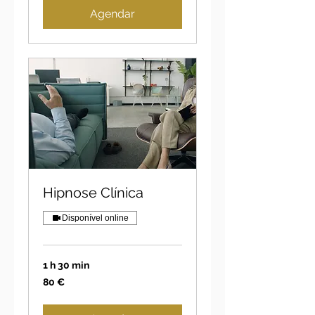
Agendar
Hipnose Clínica
Disponível online
1 h 30 min
80
80 €
euros