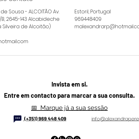
de Sousa - ALCOITÃO Av.
Estoril, Portugal
/B, 2645-143 Alcabideche
969448409
 Silveira de Alcoitão)
malexandrarp@hotmail.
otmail.com
Invista em si.
Entre em contacto para marcar a sua consulta.
📅 Marque já a sua sessão
(+351) 969 448 409
info@alexandrapereir