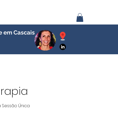
se em Cascais
rapia
a Sessão Única