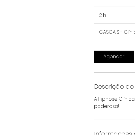
2 h
2
h
CASCAIS - Clí
Agendar
Descrição do 
A Hipnose Clínic
poderosa!
Informações 