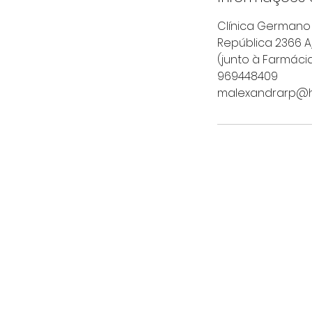
Clínica Germano 
República 2366 A
(junto à Farmácia
969448409
malexandrarp@h