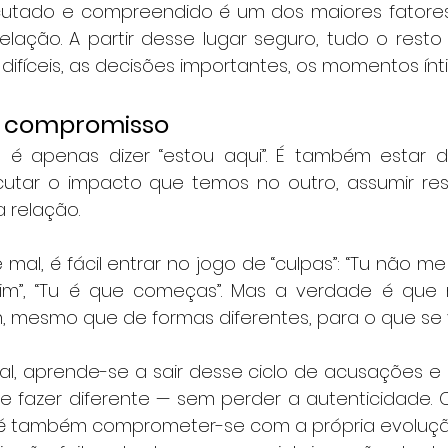
escutado e compreendido é um dos maiores fatore
lação. A partir desse lugar seguro, tudo o resto 
 difíceis, as decisões importantes, os momentos ínt
o compromisso
 apenas dizer “estou aqui”. É também estar dis
scutar o impacto que temos no outro, assumir res
 relação.
al, é fácil entrar no jogo de “culpas”: “Tu não me 
im”, “Tu é que começas”. Mas a verdade é que 
 mesmo que de formas diferentes, para o que se v
l, aprende-se a sair desse ciclo de acusações e a
 fazer diferente — sem perder a autenticidade.
 é também comprometer-se com a própria evoluçã