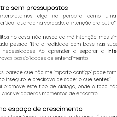
utro sem pressupostos
interpretamos algo no parceiro como uma
crítica… quando na verdade, a intenção era outra?
flitos no casal não nasce da má intenção, mas si
ada pessoa filtra a realidade com base nas suas 
e necessidades. Ao aprender a separar a 
int
novas possibilidades de entendimento.
s, parece que não me importo contigo” pode torn
fico inseguro, e precisava de saber o que sentes.”
l promove este tipo de diálogo, onde o foco não
m criar verdadeiros momentos de encontro.
mo espaço de crescimento
os transforma tanto como a de casal. É no espe