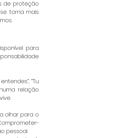
s de proteção 
se torna mais 
imos.
ponível para 
ponsabilidade 
entendes”, “Tu 
numa relação 
ive.
 olhar para o 
 Comprometer-
o pessoal.