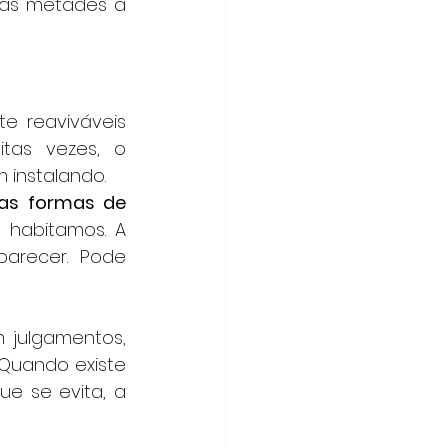
uas metades à 
e reaviváveis 
as vezes, o 
 instalando.
vas formas de 
 habitamos. A 
arecer. Pode 
 julgamentos, 
Quando existe 
e se evita, a 