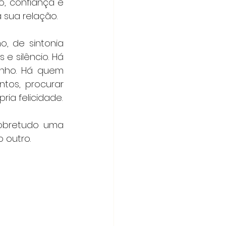
 confiança e 
 sua relação.
 de sintonia 
 silêncio. Há 
nho. Há quem 
deseje voltar a sentir ligação, desejo, tranquilidade. Nestes momentos, procurar 
ia felicidade.
obretudo uma 
 outro.