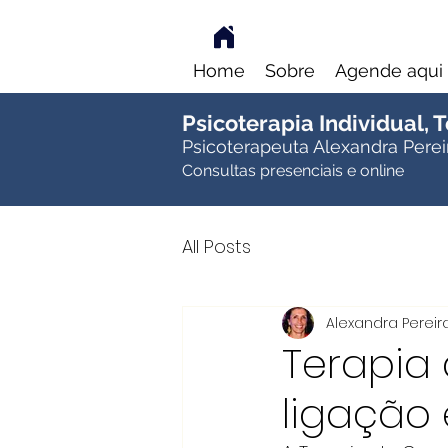
Home
Sobre
Agende aqui
Psicoterapia Individual,
Psicoterapeuta Alexandra Perei
Consultas presenciais e online
All Posts
Alexandra Pereira
Terapia 
ligação