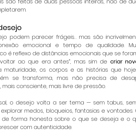
s são feitas de duas pessoas inteiras, não de d
pletarem.
desejo
jo podem parecer frágeis… mas são incrivelment
onexão emocional e tempo de qualidade. Muit
ico é reflexo de distâncias emocionais que se foram
“voltar ao que era antes”, mas sim de 
criar no
 maturidade, os corpos e as histórias que hoje
bém se transforma, mas não precisa de desap
, mais consciente, mais livre de pressão.
al, o desejo volta a ser tema — sem tabus, sem
xplorar medos, bloqueios, fantasias e vontades. 
 de forma honesta sobre o que se deseja e o qu
orescer com autenticidade.