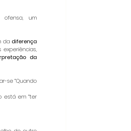
 ofensa, um 
m da 
diferença 
experiências, 
erpretação da 
ar-se “Quando 
 está em “ter 
lho do outro 