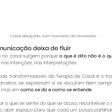
Casal abraçado, num momento de reconexão
unicação deixa de fluir
es no casal surgem porque 
o que é dito não é o q
, nas intenções, nas interpretações.
is transformadores da Terapia de Casal é o tra
rceiros se expressam e se escutam. Nem sempr
, mas em 
como se diz e como se entende
.
uir o que se sente do que se acusa, reconhecer o q
o, abrir espaço para que cada um possa partilh