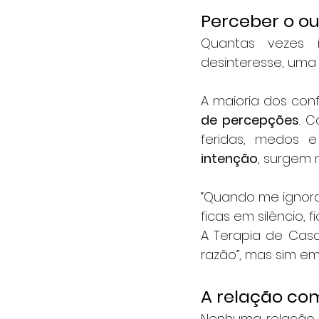
Perceber o o
Quantas vezes 
desinteresse, uma 
A maioria dos con
de percepções
. C
feridas, medos 
intenção
, surgem 
“Quando me ignora
ficas em silêncio, 
A Terapia de Casa
razão”, mas sim e
A relação co
Nenhuma relação n