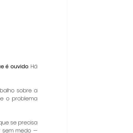
ue é ouvido
. Há 
balho sobre a 
e o problema 
ue se precisa 
ar sem medo — 