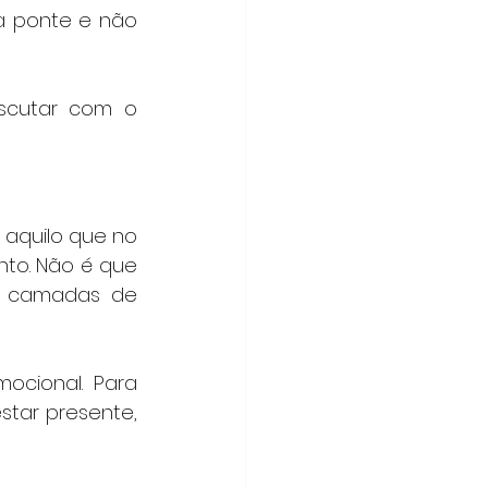
 ponte e não 
cutar com o 
aquilo que no 
nto. Não é que 
 camadas de 
ocional. Para 
tar presente, 